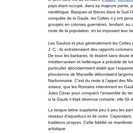
pays
étant
occupé
,
dans
sa
majeure
partie
,
p
néolithique:
Basques
et
Ibères
dans
le
Sud
-
O
conquête
de
la
Gaule
,
les
Celtes
n
’
y
ont
jama
groupés
en
colonies
guerrières
,
tendant
,
au
reste
de
la
population
,
en
lui
imposant
leur
l
Les
Gaulois
et
plus
généralement
les
Celtes
J
.-
C
.,
ils
entretenaient
des
rapports
commerc
De
tous
les
barbares
,
ils
étaient
sans
doute
l
méditerranéen
et
hellénique
a
précédé
de
lo
particulier
abondamment
établi
que
l
’
expansi
phocéenne
de
Marseille
débordaient
largeme
Narbonnaise
.
C
’
est
du
reste
à
l
’
appel
des
Mar
voisins
,
que
les
Romains
intervinrent
en
Gau
Jules
César
pour
conquérir
l
’
ensemble
du
ter
si
la
Gaule
n
’
était
devenue
romaine
,
elle
fût
à
La
langue
latine
supplanta
peu
à
peu
les
par
réseaux
d
’
aqueducs
et
de
voies
.
Cependant
traditions
propres
.
Cette
fidélité
se
manifeste
artistique
.