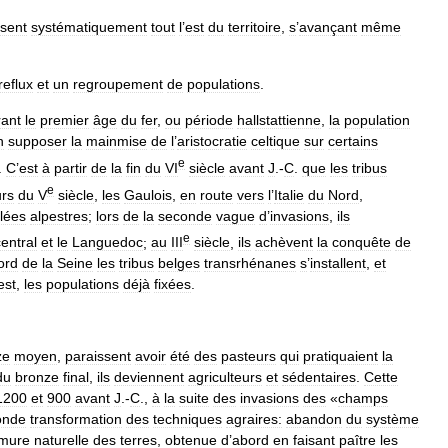
isent
systématiquement
tout
l
’
est
du
territoire
,
s
’
avançant
même
reflux
et
un
regroupement
de
populations
.
ant
le
premier
âge
du
fer
,
ou
période
hallstattienne
,
la
population
n
supposer
la
mainmise
de
l
’
aristocratie
celtique
sur
certains
e
.
C
’
est
à
partir
de
la
fin
du
VI
siècle
avant
J
.-
C
.
que
les
tribus
e
rs
du
V
siècle
,
les
Gaulois
,
en
route
vers
l
’
Italie
du
Nord
,
llées
alpestres
;
lors
de
la
seconde
vague
d
’
invasions
,
ils
e
central
et
le
Languedoc
;
au
III
siècle
,
ils
achèvent
la
conquête
de
ord
de
la
Seine
les
tribus
belges
transrhénanes
s
’
installent
,
et
est
,
les
populations
déjà
fixées
.
ze
moyen
,
paraissent
avoir
été
des
pasteurs
qui
pratiquaient
la
du
bronze
final
,
ils
deviennent
agriculteurs
et
sédentaires
.
Cette
1200
et
900
avant
J
.-
C
.,
à
la
suite
des
invasions
des
«
champs
onde
transformation
des
techniques
agraires:
abandon
du
système
mure
naturelle
des
terres
,
obtenue
d
’
abord
en
faisant
paître
les