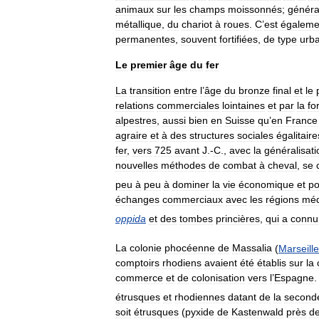
animaux
sur
les
champs
moissonnés
;
généra
métallique
,
du
chariot
à
roues
.
C
’
est
égaleme
permanentes
,
souvent
fortifiées
,
de
type
urba
Le
premier
âge
du
fer
La
transition
entre
l
’
âge
du
bronze
final
et
le
relations
commerciales
lointaines
et
par
la
fo
alpestres
,
aussi
bien
en
Suisse
qu
’
en
France
agraire
et
à
des
structures
sociales
égalitaire
fer
,
vers
725
avant
J
.-
C
.,
avec
la
généralisati
nouvelles
méthodes
de
combat
à
cheval
,
se
peu
à
peu
à
dominer
la
vie
économique
et
po
échanges
commerciaux
avec
les
régions
méd
oppida
et
des
tombes
princières
,
qui
a
connu
La
colonie
phocéenne
de
Massalia
(
Marseille
comptoirs
rhodiens
avaient
été
établis
sur
la
commerce
et
de
colonisation
vers
l
’
Espagne
étrusques
et
rhodiennes
datant
de
la
second
soit
étrusques
(
pyxide
de
Kastenwald
près
d