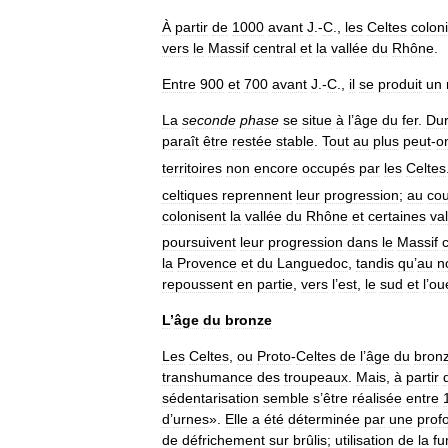
À
partir
de
1000
avant
J
.-
C
.,
les
Celtes
colon
vers
le
Massif
central
et
la
vallée
du
Rhône
.
Entre
900
et
700
avant
J
.-
C
.,
il
se
produit
un
La
seconde
phase
se
situe
à
l
’
âge
du
fer
.
Dur
paraît
être
restée
stable
.
Tout
au
plus
peut
-
o
territoires
non
encore
occupés
par
les
Celtes
celtiques
reprennent
leur
progression
;
au
cou
colonisent
la
vallée
du
Rhône
et
certaines
va
poursuivent
leur
progression
dans
le
Massif
la
Provence
et
du
Languedoc
,
tandis
qu
’
au
n
repoussent
en
partie
,
vers
l
’
est
,
le
sud
et
l
’
ou
L
’
âge
du
bronze
Les
Celtes
,
ou
Proto
-
Celtes
de
l
’
âge
du
bron
transhumance
des
troupeaux
.
Mais
,
à
partir
sédentarisation
semble
s
’
être
réalisée
entre
d
’
urnes
».
Elle
a
été
déterminée
par
une
prof
de
défrichement
sur
brûlis
;
utilisation
de
la
fu