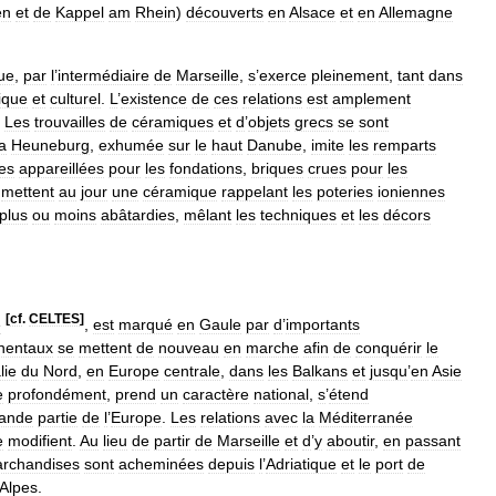
en
et
de
Kappel
am
Rhein
)
découverts
en
Alsace
et
en
Allemagne
ue
,
par
l
’
intermédiaire
de
Marseille
,
s
’
exerce
pleinement
,
tant
dans
ique
et
culturel
.
L
’
existence
de
ces
relations
est
amplement
.
Les
trouvailles
de
céramiques
et
d
’
objets
grecs
se
sont
la
Heuneburg
,
exhumée
sur
le
haut
Danube
,
imite
les
remparts
res
appareillées
pour
les
fondations
,
briques
crues
pour
les
mettent
au
jour
une
céramique
rappelant
les
poteries
ioniennes
plus
ou
moins
abâtardies
,
mêlant
les
techniques
et
les
décors
[
cf
.
CELTES
]
e
,
est
marqué
en
Gaule
par
d
’
importants
inentaux
se
mettent
de
nouveau
en
marche
afin
de
conquérir
le
lie
du
Nord
,
en
Europe
centrale
,
dans
les
Balkans
et
jusqu
’
en
Asie
e
profondément
,
prend
un
caractère
national
,
s
’
étend
ande
partie
de
l
’
Europe
.
Les
relations
avec
la
Méditerranée
e
modifient
.
Au
lieu
de
partir
de
Marseille
et
d
’
y
aboutir
,
en
passant
rchandises
sont
acheminées
depuis
l
’
Adriatique
et
le
port
de
Alpes
.