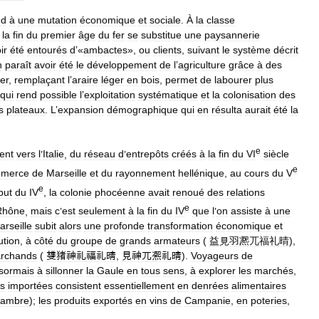
nd
à
une
mutation
économique
et
sociale
.
À
la
classe
la
fin
du
premier
âge
du
fer
se
substitue
une
paysannerie
ir
été
entourés
d
’«
ambactes
»,
ou
clients
,
suivant
le
système
décrit
n
paraît
avoir
été
le
développement
de
l
’
agriculture
grâce
à
des
fer
,
remplaçant
l
’
araire
léger
en
bois
,
permet
de
labourer
plus
qui
rend
possible
l
’
exploitation
systématique
et
la
colonisation
des
s
plateaux
.
L
’
expansion
démographique
qui
en
résulta
aurait
été
la
e
ient
vers
l
’
Italie
,
du
réseau
d
’
entrepôts
créés
à
la
fin
du
VI
siècle
e
merce
de
Marseille
et
du
rayonnement
hellénique
,
au
cours
du
V
e
but
du
IV
,
la
colonie
phocéenne
avait
renoué
des
relations
e
Rhône
,
mais
c
’
est
seulement
à
la
fin
du
IV
que
l
’
on
assiste
à
une
arseille
subit
alors
une
profonde
transformation
économique
et
ution
,
à
côté
du
groupe
de
grands
armateurs
(
益見羽凞兀福礼晴
),
rchands
(
﨎猪神礼福礼晴
,
見神兀凞礼晴
).
Voyageurs
de
sormais
à
sillonner
la
Gaule
en
tous
sens
,
à
explorer
les
marchés
,
s
importées
consistent
essentiellement
en
denrées
alimentaires
ambre
);
les
produits
exportés
en
vins
de
Campanie
,
en
poteries
,