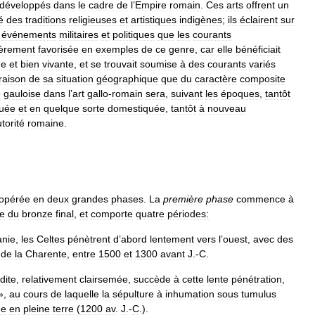
développés
dans
le
cadre
de
l
’
Empire
romain
.
Ces
arts
offrent
un
é
des
traditions
religieuses
et
artistiques
indigènes
;
ils
éclairent
sur
événements
militaires
et
politiques
que
les
courants
ièrement
favorisée
en
exemples
de
ce
genre
,
car
elle
bénéficiait
ne
et
bien
vivante
,
et
se
trouvait
soumise
à
des
courants
variés
raison
de
sa
situation
géographique
que
du
caractère
composite
e
gauloise
dans
l
’
art
gallo
-
romain
sera
,
suivant
les
époques
,
tantôt
uée
et
en
quelque
sorte
domestiquée
,
tantôt
à
nouveau
torité
romaine
.
opérée
en
deux
grandes
phases
.
La
première
phase
commence
à
e
du
bronze
final
,
et
comporte
quatre
périodes:
nie
,
les
Celtes
pénètrent
d
’
abord
lentement
vers
l
’
ouest
,
avec
des
de
la
Charente
,
entre
1500
et
1300
avant
J
.-
C
.
dite
,
relativement
clairsemée
,
succède
à
cette
lente
pénétration
,
»,
au
cours
de
laquelle
la
sépulture
à
inhumation
sous
tumulus
ée
en
pleine
terre
(
1200
av
.
J
.-
C
.).