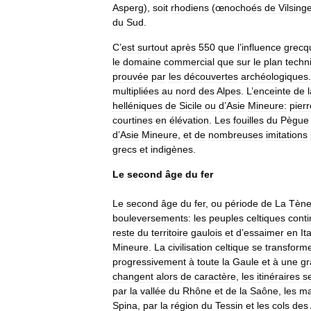
Asperg
),
soit
rhodiens
(
œnochoés
de
Vilsing
du
Sud
.
C
’
est
surtout
après
550
que
l
’
influence
grecq
le
domaine
commercial
que
sur
le
plan
techn
prouvée
par
les
découvertes
archéologiques
multipliées
au
nord
des
Alpes
.
L
’
enceinte
de
helléniques
de
Sicile
ou
d
’
Asie
Mineure:
pier
courtines
en
élévation
.
Les
fouilles
du
Pègue
d
’
Asie
Mineure
,
et
de
nombreuses
imitations
grecs
et
indigènes
.
Le
second
âge
du
fer
Le
second
âge
du
fer
,
ou
période
de
La
Tèn
bouleversements:
les
peuples
celtiques
cont
reste
du
territoire
gaulois
et
d
’
essaimer
en
Ita
Mineure
.
La
civilisation
celtique
se
transform
progressivement
à
toute
la
Gaule
et
à
une
gr
changent
alors
de
caractère
,
les
itinéraires
s
par
la
vallée
du
Rhône
et
de
la
Saône
,
les
ma
Spina
,
par
la
région
du
Tessin
et
les
cols
des