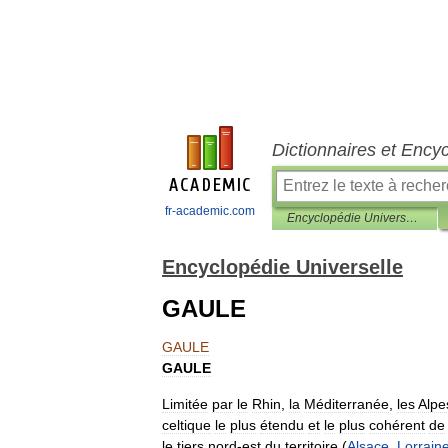
Dictionnaires et Ency
fr-academic.com
Encyclopédie Universelle
Encyclopédie Universelle
GAULE
GAULE
GAULE
Limitée
par
le
Rhin
,
la
Méditerranée
,
les
Alpe
celtique
le
plus
étendu
et
le
plus
cohérent
de
le
tiers
nord
-
est
du
territoire
(
Alsace
,
Lorrain