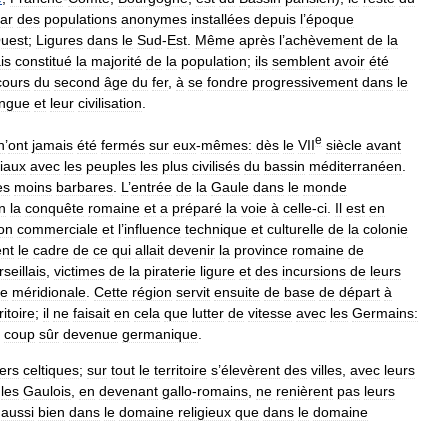
ar
des
populations
anonymes
installées
depuis
l
’
époque
uest
;
Ligures
dans
le
Sud
-
Est
.
Même
après
l
’
achèvement
de
la
is
constitué
la
majorité
de
la
population
;
ils
semblent
avoir
été
cours
du
second
âge
du
fer
,
à
se
fondre
progressivement
dans
le
angue
et
leur
civilisation
.
e
n
’
ont
jamais
été
fermés
sur
eux
-
mêmes:
dès
le
VII
siècle
avant
iaux
avec
les
peuples
les
plus
civilisés
du
bassin
méditerranéen
.
es
moins
barbares
.
L
’
entrée
de
la
Gaule
dans
le
monde
in
la
conquête
romaine
et
a
préparé
la
voie
à
celle
-
ci
.
Il
est
en
on
commerciale
et
l
’
influence
technique
et
culturelle
de
la
colonie
nt
le
cadre
de
ce
qui
allait
devenir
la
province
romaine
de
seillais
,
victimes
de
la
piraterie
ligure
et
des
incursions
de
leurs
le
méridionale
.
Cette
région
servit
ensuite
de
base
de
départ
à
ritoire
;
il
ne
faisait
en
cela
que
lutter
de
vitesse
avec
les
Germains:
coup
sûr
devenue
germanique
.
lers
celtiques
;
sur
tout
le
territoire
s
’
élevèrent
des
villes
,
avec
leurs
,
les
Gaulois
,
en
devenant
gallo
-
romains
,
ne
renièrent
pas
leurs
aussi
bien
dans
le
domaine
religieux
que
dans
le
domaine