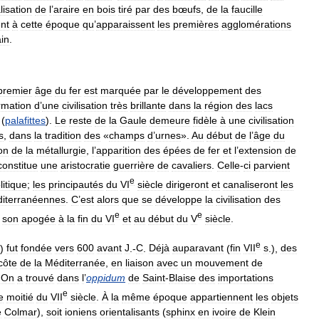
lisation
de
l
’
araire
en
bois
tiré
par
des
bœufs
,
de
la
faucille
nt
à
cette
époque
qu
’
apparaissent
les
premières
agglomérations
in
.
premier
âge
du
fer
est
marquée
par
le
développement
des
rmation
d
’
une
civilisation
très
brillante
dans
la
région
des
lacs
(
palafittes
).
Le
reste
de
la
Gaule
demeure
fidèle
à
une
civilisation
s
,
dans
la
tradition
des
«
champs
d
’
urnes
».
Au
début
de
l
’
âge
du
on
de
la
métallurgie
,
l
’
apparition
des
épées
de
fer
et
l
’
extension
de
constitue
une
aristocratie
guerrière
de
cavaliers
.
Celle
-
ci
parvient
e
litique
;
les
principautés
du
VI
siècle
dirigeront
et
canaliseront
les
iterranéennes
.
C
’
est
alors
que
se
développe
la
civilisation
des
e
e
son
apogée
à
la
fin
du
VI
et
au
début
du
V
siècle
.
e
)
fut
fondée
vers
600
avant
J
.-
C
.
Déjà
auparavant
(
fin
VII
s
.),
des
côte
de
la
Méditerranée
,
en
liaison
avec
un
mouvement
de
.
On
a
trouvé
dans
l
’
oppidum
de
Saint
-
Blaise
des
importations
e
e
moitié
du
VII
siècle
.
À
la
même
époque
appartiennent
les
objets
e
Colmar
),
soit
ioniens
orientalisants
(
sphinx
en
ivoire
de
Klein