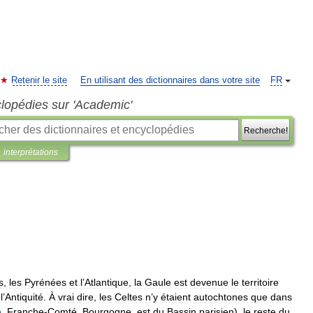
Retenir le site
En utilisant des dictionnaires dans votre site
FR
clopédies sur 'Academic'
Recherche!
interprétations
s
,
les
Pyrénées
et
l
’
Atlantique
,
la
Gaule
est
devenue
le
territoire
l
’
Antiquité
.
À
vrai
dire
,
les
Celtes
n
’
y
étaient
autochtones
que
dans
e
,
Franche
-
Comté
,
Bourgogne
,
est
du
Bassin
parisien
),
le
reste
du