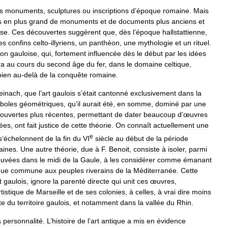
s
monuments
,
sculptures
ou
inscriptions
d
’
époque
romaine
.
Mais
s
en
plus
grand
de
monuments
et
de
documents
plus
anciens
et
ise
.
Ces
découvertes
suggèrent
que
,
dès
l
’
époque
hallstattienne
,
es
confins
celto
-
illyriens
,
un
panthéon
,
une
mythologie
et
un
rituel
.
ion
gauloise
,
qui
,
fortement
influencée
dès
le
début
par
les
idées
ra
au
cours
du
second
âge
du
fer
,
dans
le
domaine
celtique
,
bien
au
-
delà
de
la
conquête
romaine
.
einach
,
que
l
’
art
gaulois
s
’
était
cantonné
exclusivement
dans
la
boles
géométriques
,
qu
’
il
aurait
été
,
en
somme
,
dominé
par
une
ouvertes
plus
récentes
,
permettant
de
dater
beaucoup
d
’
œuvres
uées
,
ont
fait
justice
de
cette
théorie
.
On
connaît
actuellement
une
e
s
’
échelonnent
de
la
fin
du
VI
siècle
au
début
de
la
période
aines
.
Une
autre
théorie
,
due
à
F
.
Benoit
,
consiste
à
isoler
,
parmi
ouvées
dans
le
midi
de
la
Gaule
,
à
les
considérer
comme
émanant
que
commune
aux
peuples
riverains
de
la
Méditerranée
.
Cette
t
gaulois
,
ignore
la
parenté
directe
qui
unit
ces
œuvres
,
rtistique
de
Marseille
et
de
ses
colonies
,
à
celles
,
à
vrai
dire
moins
te
du
territoire
gaulois
,
et
notamment
dans
la
vallée
du
Rhin
.
a
personnalité
.
L
’
histoire
de
l
’
art
antique
a
mis
en
évidence