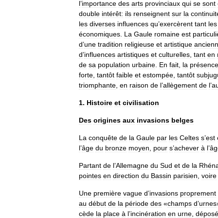
l
’
importance
des
arts
provinciaux
qui
se
sont
double
intérêt:
ils
renseignent
sur
la
continuit
les
diverses
influences
qu
’
exercèrent
tant
les
économiques
.
La
Gaule
romaine
est
particul
d
’
une
tradition
religieuse
et
artistique
ancien
d
’
influences
artistiques
et
culturelles
,
tant
en
de
sa
population
urbaine
.
En
fait
,
la
présenc
forte
,
tantôt
faible
et
estompée
,
tantôt
subjug
triomphante
,
en
raison
de
l
’
allègement
de
l
’
au
1
.
Histoire
et
civilisation
Des
origines
aux
invasions
belges
La
conquête
de
la
Gaule
par
les
Celtes
s
’
est
l
’
âge
du
bronze
moyen
,
pour
s
’
achever
à
l
’
âg
Partant
de
l
’
Allemagne
du
Sud
et
de
la
Rhéna
pointes
en
direction
du
Bassin
parisien
,
voire
Une
première
vague
d
’
invasions
proprement
au
début
de
la
période
des
«
champs
d
’
urnes
cède
la
place
à
l
’
incinération
en
urne
,
dépos