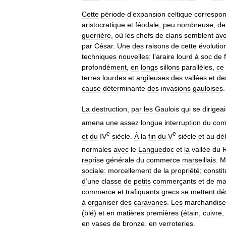
Cette
période
d
’
expansion
celtique
correspo
aristocratique
et
féodale
,
peu
nombreuse
,
de
guerrière
,
où
les
chefs
de
clans
semblent
avo
par
César
.
Une
des
raisons
de
cette
évolutio
techniques
nouvelles:
l
’
araire
lourd
à
soc
de
profondément
,
en
longs
sillons
parallèles
,
ce
terres
lourdes
et
argileuses
des
vallées
et
de
cause
déterminante
des
invasions
gauloises
.
La
destruction
,
par
les
Gaulois
qui
se
dirigea
amena
une
assez
longue
interruption
du
com
e
e
et
du
IV
siècle
.
À
la
fin
du
V
siècle
et
au
dé
normales
avec
le
Languedoc
et
la
vallée
du
reprise
générale
du
commerce
marseillais
.
M
sociale:
morcellement
de
la
propriété
;
constit
d
’
une
classe
de
petits
commerçants
et
de
ma
commerce
et
trafiquants
grecs
se
mettent
dé
à
organiser
des
caravanes
.
Les
marchandise
(
blé
)
et
en
matières
premières
(
étain
,
cuivre
,
en
vases
de
bronze
,
en
verroteries
.