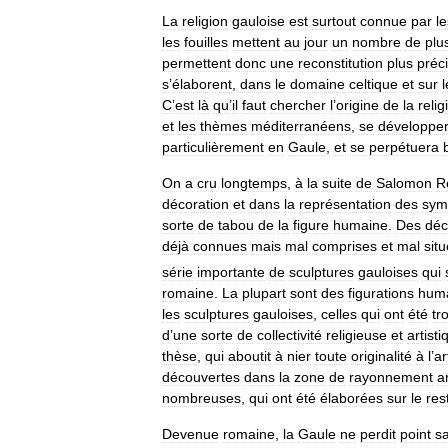
La
religion
gauloise
est
surtout
connue
par
le
les
fouilles
mettent
au
jour
un
nombre
de
plu
permettent
donc
une
reconstitution
plus
préc
s
’
élaborent
,
dans
le
domaine
celtique
et
sur
l
C
’
est
là
qu
’
il
faut
chercher
l
’
origine
de
la
relig
et
les
thèmes
méditerranéens
,
se
développe
particulièrement
en
Gaule
,
et
se
perpétuera
On
a
cru
longtemps
,
à
la
suite
de
Salomon
R
décoration
et
dans
la
représentation
des
sym
sorte
de
tabou
de
la
figure
humaine
.
Des
déc
déjà
connues
mais
mal
comprises
et
mal
sit
série
importante
de
sculptures
gauloises
qui
romaine
.
La
plupart
sont
des
figurations
hum
les
sculptures
gauloises
,
celles
qui
ont
été
tr
d
’
une
sorte
de
collectivité
religieuse
et
artisti
thèse
,
qui
aboutit
à
nier
toute
originalité
à
l
’
ar
découvertes
dans
la
zone
de
rayonnement
a
nombreuses
,
qui
ont
été
élaborées
sur
le
res
Devenue
romaine
,
la
Gaule
ne
perdit
point
s